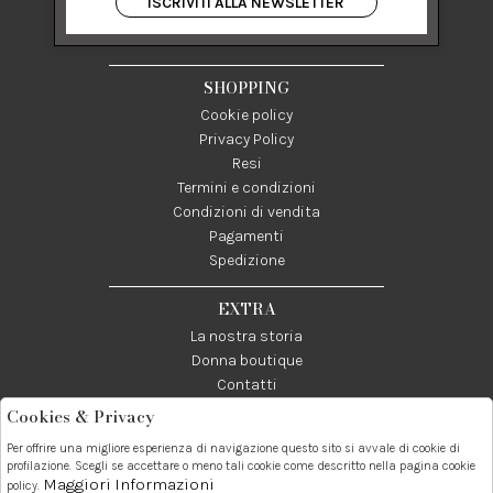
ISCRIVITI ALLA NEWSLETTER
84122 Salerno Italia
P IVA 03024950655
SHOPPING
Cookie policy
Privacy Policy
Resi
Termini e condizioni
Condizioni di vendita
Pagamenti
Spedizione
EXTRA
La nostra storia
Donna boutique
Contatti
Cookies & Privacy
Telefono:
Whatsapp:
Contatti:
Per offrire una migliore esperienza di navigazione questo sito si avvale di cookie di
089237858
3338855601
info@donna1981.it
profilazione. Scegli se accettare o meno tali cookie come descritto nella pagina cookie
Maggiori Informazioni
policy.