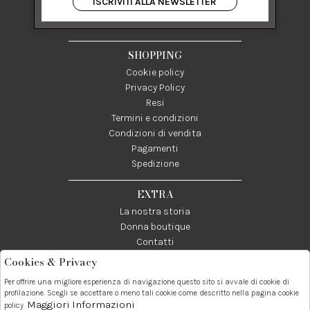
ISCRIVITI ALLA NEWSLETTER
84122 Salerno Italia
P IVA 03024950655
SHOPPING
Cookie policy
Privacy Policy
Resi
Termini e condizioni
Condizioni di vendita
Pagamenti
Spedizione
EXTRA
La nostra storia
Donna boutique
Contatti
Cookies & Privacy
Telefono:
Whatsapp:
Contatti:
Per offrire una migliore esperienza di navigazione questo sito si avvale di cookie di
089237858
3338855601
info@donna1981.it
profilazione. Scegli se accettare o meno tali cookie come descritto nella pagina cookie
Maggiori Informazioni
policy.