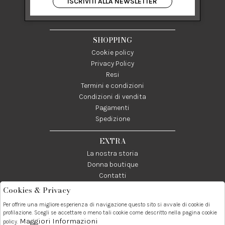
ISCRIVITI ALLA NEWSLETTER
84122 Salerno Italia
P IVA 03024950655
SHOPPING
Cookie policy
Privacy Policy
Resi
Termini e condizioni
Condizioni di vendita
Pagamenti
Spedizione
EXTRA
La nostra storia
Donna boutique
Contatti
Cookies & Privacy
Telefono:
Whatsapp:
Contatti:
Per offrire una migliore esperienza di navigazione questo sito si avvale di cookie di
089237858
3338855601
info@donna1981.it
profilazione. Scegli se accettare o meno tali cookie come descritto nella pagina cookie
Maggiori Informazioni
policy.