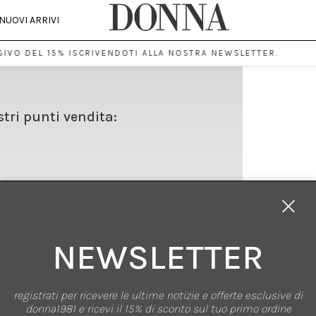
NUOVI ARRIVI
IVO DEL 15% ISCRIVENDOTI ALLA NOSTRA NEWSLETTER.
stri punti vendita:
NEWSLETTER
registrati per ricevere le ultime notizie e offerte esclusive di
SHOPPING
donna1981 e ricevi il 15% di sconto sul tuo primo ordine