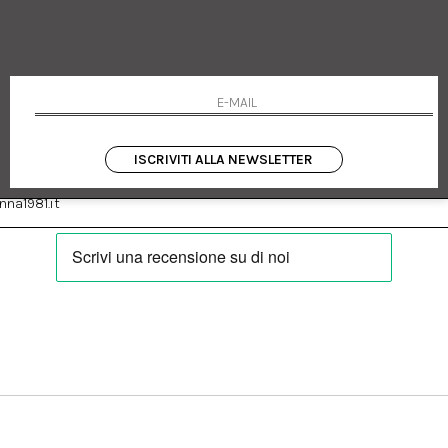
 Emanuele 182
Cookie policy
talia
Privacy Policy
0655
Resi
Termini e condizioni
Condizioni di vendita
Pagamenti
Spedizione
ISCRIVITI ALLA NEWSLETTER
:
Facebook
Instagram
na1981.it