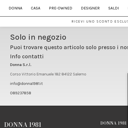
DONNA
CASA
PRE-OWNED
DESIGNER
SALDI
RICEVI UNO SCONTO ESCLUS
Solo in negozio
Puoi trovare questo articolo solo presso i no
Info contatti
Donna S.r.l.
Corso Vittorio Emanuele 182 84122 Salerno
info@donna1981.it
089237858
DONNA 1981
DONNA 1981