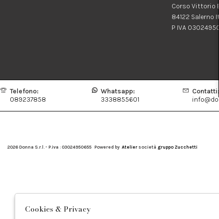
Corso Vittorio
84122 Salerno I
P IVA 0302495
Telefono:
Whatsapp:
Contatti
089237858
3338855601
info@don
2026 Donna S.r.l. - P.iva : 03024950655 Powered by
Atelier
società
gruppo Zucchetti
Cookies & Privacy