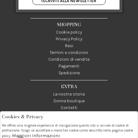
ISCRIVITI ALLA NEWSLETTER
84122 Salerno Italia
P IVA 03024950655
SHOPPING
Cookie policy
Privacy Policy
Resi
Termini e condizioni
Condizioni di vendita
Pagamenti
Spedizione
EXTRA
La nostra storia
Donna boutique
Contatti
Cookies & Privacy
Telefono:
Whatsapp:
Contatti:
Per offrire una migliore esperienza di navigazione questo sito si avvale di cookie di
089237858
3338855601
info@donna1981.it
profilazione. Scegli se accettare o meno tali cookie come descritto nella pagina cookie
Maggiori Informazioni
policy.