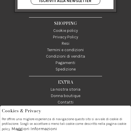
ISCRIVITI ALLA NEWSLETTER
84122 Salerno Italia
P IVA 03024950655
SHOPPING
Cookie policy
Privacy Policy
Resi
Termini e condizioni
Condizioni di vendita
Pagamenti
Spedizione
EXTRA
La nostra storia
Donna boutique
Contatti
Cookies & Privacy
Telefono:
Whatsapp:
Contatti:
Per offrire una migliore esperienza di navigazione questo sito si avvale di cookie di
089237858
3338855601
info@donna1981.it
profilazione. Scegli se accettare o meno tali cookie come descritto nella pagina cookie
Maggiori Informazioni
policy.