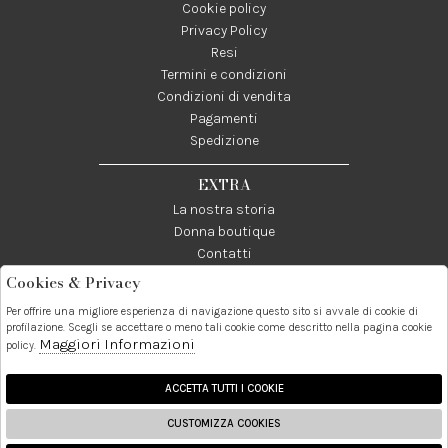
Cookie policy
Privacy Policy
Resi
Termini e condizioni
Condizioni di vendita
Pagamenti
Spedizione
EXTRA
La nostra storia
Donna boutique
Contatti
Cookies & Privacy
Telefono:
Whatsapp:
Contatti:
Per offrire una migliore esperienza di navigazione questo sito si avvale di cookie di
089237858
3338855601
info@donna1981.it
profilazione. Scegli se accettare o meno tali cookie come descritto nella pagina cookie
Maggiori Informazioni
policy.
Facebook
Instagram
Pinterest
Linkedin
ACCETTA TUTTI I COOKIE
CUSTOMIZZA COOKIES