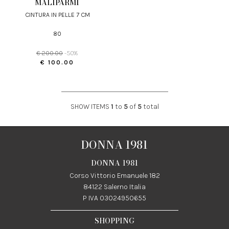
MALIPARMI
CINTURA IN PELLE 7 CM
80
€ 200.00
-50%
€ 100.00
SHOW ITEMS
1
to
5
of
5
total
DONNA 1981
DONNA 1981
Corso Vittorio Emanuele 182
84122 Salerno Italia
P IVA 03024950655
SHOPPING