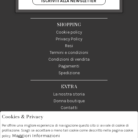
ISCRIVITI ALLA NEWSLETTER
84122 Salerno Italia
P IVA 03024950655
SHOPPING
Cookie policy
Privacy Policy
Resi
Termini e condizioni
Condizioni di vendita
Pagamenti
Spedizione
EXTRA
La nostra storia
Donna boutique
Contatti
Cookies & Privacy
Telefono:
Whatsapp:
Contatti:
Per offrire una migliore esperienza di navigazione questo sito si avvale di cookie di
089237858
3338855601
info@donna1981.it
profilazione. Scegli se accettare o meno tali cookie come descritto nella pagina cookie
Maggiori Informazioni
policy.