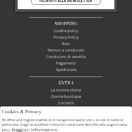
ISCRIVITI ALLA NEWSLETTER
84122 Salerno Italia
P IVA 03024950655
SHOPPING
Cookie policy
Privacy Policy
Resi
Termini e condizioni
Condizioni di vendita
Pagamenti
Spedizione
EXTRA
La nostra storia
Donna boutique
Contatti
Cookies & Privacy
Telefono:
Whatsapp:
Contatti:
Per offrire una migliore esperienza di navigazione questo sito si avvale di cookie di
089237858
3338855601
info@donna1981.it
profilazione. Scegli se accettare o meno tali cookie come descritto nella pagina cookie
Maggiori Informazioni
policy.